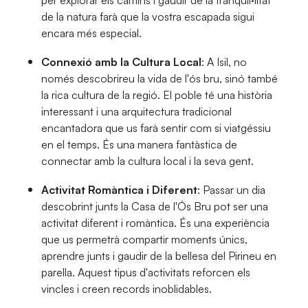
per explorar els camins i gaudir de la tranquil·litat
de la natura farà que la vostra escapada sigui
encara més especial.
Connexió amb la Cultura Local
: A Isil, no
només descobrireu la vida de l'ós bru, sinó també
la rica cultura de la regió. El poble té una història
interessant i una arquitectura tradicional
encantadora que us farà sentir com si viatgéssiu
en el temps. És una manera fantàstica de
connectar amb la cultura local i la seva gent.
Activitat Romàntica i Diferent
: Passar un dia
descobrint junts la Casa de l'Ós Bru pot ser una
activitat diferent i romàntica. És una experiència
que us permetrà compartir moments únics,
aprendre junts i gaudir de la bellesa del Pirineu en
parella. Aquest tipus d'activitats reforcen els
vincles i creen records inoblidables.